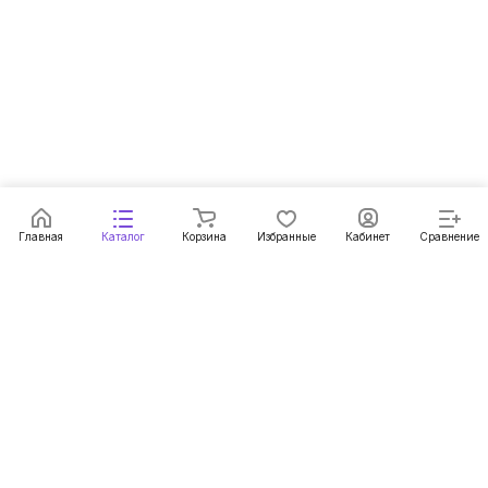
Главная
Каталог
Корзина
Избранные
Кабинет
Сравнение
Подписаться
на новости и акции
Подписаться
Компания